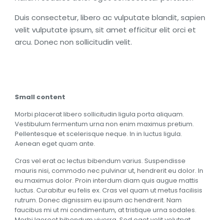
Duis consectetur, libero ac vulputate blandit, sapien
velit vulputate ipsum, sit amet efficitur elit orci et
arcu. Donec non sollicitudin velit.
Small content
Morbi placerat libero sollicitudin ligula porta aliquam.
Vestibulum fermentum urna non enim maximus pretium.
Pellentesque et scelerisque neque. In in luctus ligula.
Aenean eget quam ante.
Cras vel erat ac lectus bibendum varius. Suspendisse
mauris nisi, commodo nec pulvinar ut, hendrerit eu dolor. In
eu maximus dolor. Proin interdum diam quis augue mattis
luctus. Curabitur eu felis ex. Cras vel quam ut metus facilisis
rutrum. Donec dignissim eu ipsum ac hendrerit. Nam
faucibus mi ut mi condimentum, at tristique urna sodales.
Morbi laoreet bibendum viverra. Sed eget velit volutpat,